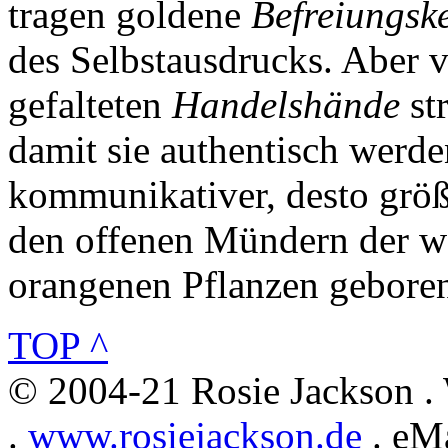
tragen goldene
Befreiungske
des Selbstausdrucks. Aber v
gefalteten
Handelshände
st
damit sie authentisch werd
kommunikativer, desto grö
den offenen Mündern der 
orangenen Pflanzen gebore
TOP ^
© 2004-21 Rosie Jackson .
.
www.rosiejackson.de
. eMa