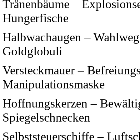
Tränenbäume – Explosionse
Hungerfische
Halbwachaugen – Wahlwege 
Goldglobuli
Versteckmauer – Befreiung
Manipulationsmaske
Hoffnungskerzen – Bewälti
Spiegelschnecken
Selbststeuerschiffe – Lufts